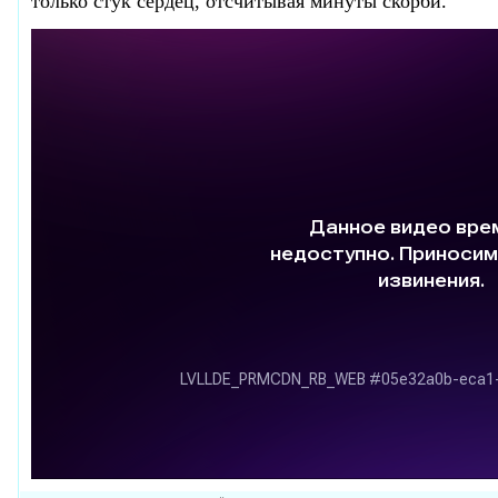
только стук сердец, отсчитывая минуты скорби.