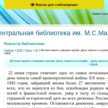
Версия для слабовидящих
Приветствую
ентральная библиотека им. М.С.М
Новости библиотеки
Главная
»
2025
»
Июнь
»
20
» Вечная память павшим героям: День памяти и скорби
годов
Вечная память павшим героям: День памяти и скорби – день начал
годов
22 июня страна отмечает одну из самых печальных
день начала самой кровопролитной войны XX века 
1945 годов, забравшей жизни более 27 миллионов 
всех, кто не вернулся из боя, освобождая родную з
погиб в фашистской неволе, умер в тылу от голод
страшной исторической дате во всех регионах Росси
московскому времени. Остановится движение, замрут