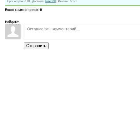
Просмотров
:
178
|
Добавил
:
bimm08
|
Рейтинг
:
5.0
/
1
Всего комментариев
:
0
Войдите:
Отправить