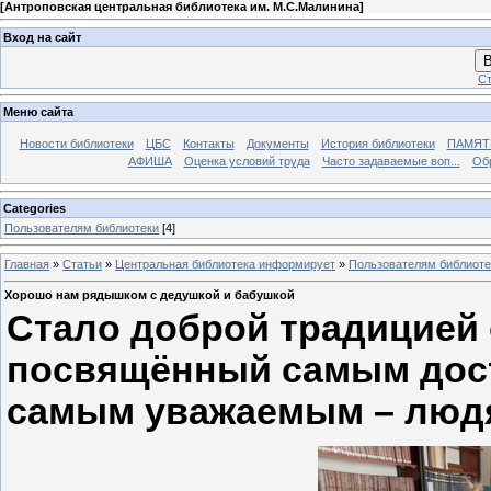
[
Антроповская центральная библиотека им. М.С.Малинина
]
Вход на сайт
В
Ст
Меню сайта
Новости библиотеки
ЦБС
Контакты
Документы
История библиотеки
ПАМЯТЬ
АФИША
Оценка условий труда
Часто задаваемые воп...
Об
Categories
Пользователям библиотеки
[4]
Главная
»
Статьи
»
Центральная библиотека информирует
»
Пользователям библиоте
Хорошо нам рядышком с дедушкой и бабушкой
Стало доброй традицией 
посвящённый самым дос
самым уважаемым – людя