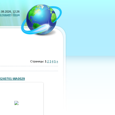
.08.2026, 12:26
истрация
|
Вход
Страницы
:
1
2
3
4
5
»
0240701-WA0029
03.07.2024
bimm08