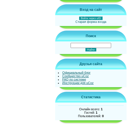
Вход на сайт
Войти через uID
Старая форма входа
Поиск
Друзья сайта
Официальный блог
Сообщество uCoz
FAQ по системе
Инструкции для uCoz
Статистика
Онлайн всего:
1
Гостей:
1
Пользователей:
0