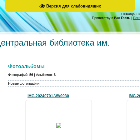
Версия для слабовидящих
Пятница, 07
Приветствую Вас
Гость
|
Рег
центральная библиотека им.
Фотоальбомы
Фотографий:
56
| Альбомов:
3
Новые фотографии
IMG-20240701-WA0030
IMG-2
03.07.2024
bimm08