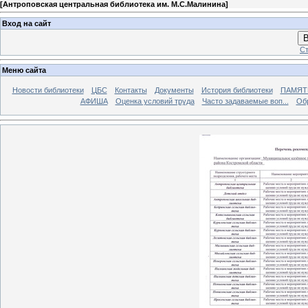
[
Антроповская центральная библиотека им. М.С.Малинина
]
Вход на сайт
В
Ст
Меню сайта
Новости библиотеки
ЦБС
Контакты
Документы
История библиотеки
ПАМЯТЬ
АФИША
Оценка условий труда
Часто задаваемые воп...
Об