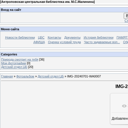
[
Антроповская центральная библиотека им. М.С.Малинина
]
Вход на сайт
В
Ст
Меню сайта
Новости библиотеки
ЦБС
Контакты
Документы
История библиотеки
ПАМЯТЬ
АФИША
Оценка условий труда
Часто задаваемые воп...
Об
Categories
Природа смотрит на тебя
[36]
Мои фотографии
[0]
Детский отдел ЦБ
[20]
Главная
»
Фотоальбом
»
Детский отдел ЦБ
» IMG-20240701-WA0007
IMG-
Добавлен
12