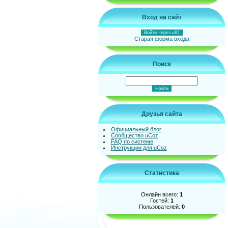
Вход на сайт
Войти через uID
Старая форма входа
Поиск
Друзья сайта
Официальный блог
Сообщество uCoz
FAQ по системе
Инструкции для uCoz
Статистика
Онлайн всего:
1
Гостей:
1
Пользователей:
0