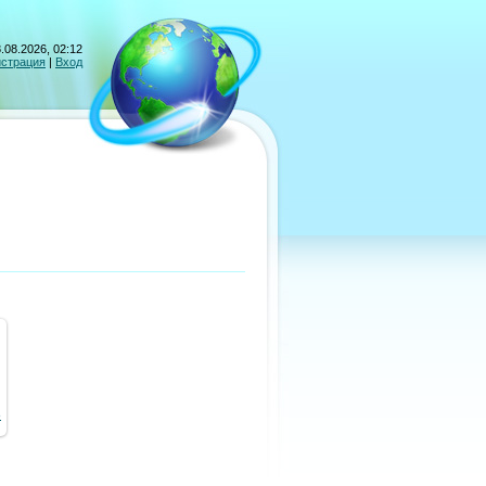
.08.2026, 02:12
истрация
|
Вход
8