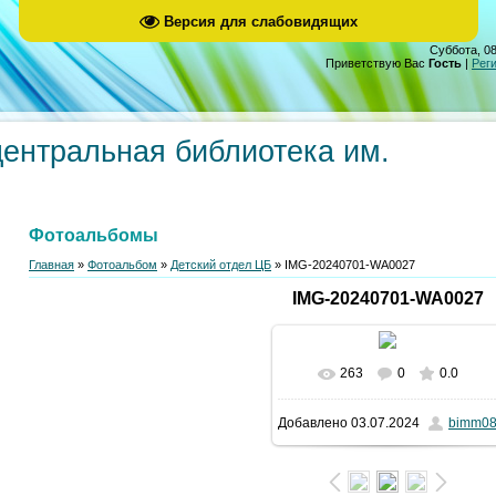
Версия для слабовидящих
Суббота, 08
Приветствую Вас
Гость
|
Рег
центральная библиотека им.
Фотоальбомы
Главная
»
Фотоальбом
»
Детский отдел ЦБ
» IMG-20240701-WA0027
IMG-20240701-WA0027
263
0
0.0
В реальном размере
Добавлено
03.07.2024
bimm0
1200x1600
/ 327.1Kb