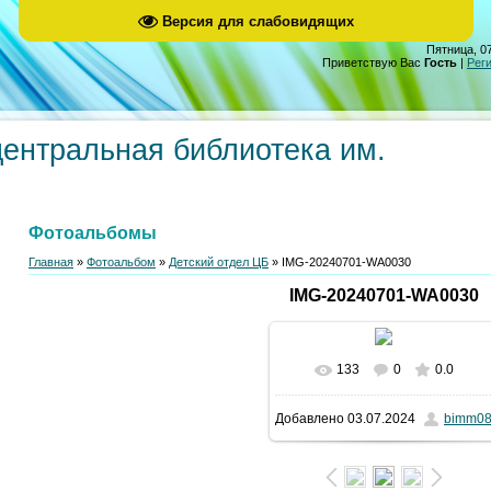
Версия для слабовидящих
Пятница, 07
Приветствую Вас
Гость
|
Рег
центральная библиотека им.
Фотоальбомы
Главная
»
Фотоальбом
»
Детский отдел ЦБ
» IMG-20240701-WA0030
IMG-20240701-WA0030
133
0
0.0
В реальном размере
Добавлено
03.07.2024
bimm0
960x1280
/ 249.3Kb