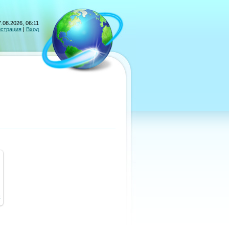
.08.2026, 06:11
истрация
|
Вход
8