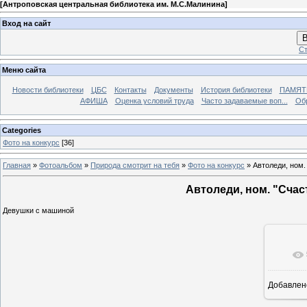
[
Антроповская центральная библиотека им. М.С.Малинина
]
Вход на сайт
В
Ст
Меню сайта
Новости библиотеки
ЦБС
Контакты
Документы
История библиотеки
ПАМЯТЬ
АФИША
Оценка условий труда
Часто задаваемые воп...
Об
Categories
Фото на конкурс
[36]
Главная
»
Фотоальбом
»
Природа смотрит на тебя
»
Фото на конкурс
» Автоледи, ном.
Автоледи, ном. "Сча
Девушки с машиной
Добавлен