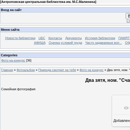
[
Антроповская центральная библиотека им. М.С.Малинина
]
Вход на сайт
В
Ст
Меню сайта
Новости библиотеки
ЦБС
Контакты
Документы
История библиотеки
ПАМЯТЬ
АФИША
Оценка условий труда
Часто задаваемые воп...
Об
Categories
Фото на конкурс
[36]
Главная
»
Фотоальбом
»
Природа смотрит на тебя
»
Фото на конкурс
» Два зятя, ном.
Два зятя, ном. "Сч
Семейная фотография
Добавлен