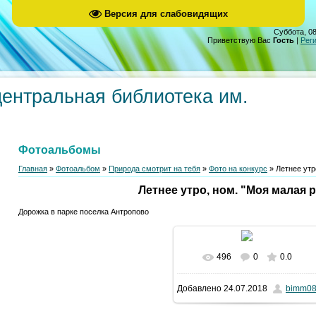
Версия для слабовидящих
Суббота, 08
Приветствую Вас
Гость
|
Рег
центральная библиотека им.
Фотоальбомы
Главная
»
Фотоальбом
»
Природа смотрит на тебя
»
Фото на конкурс
» Летнее утр
Летнее утро, ном. "Моя малая 
Дорожка в парке поселка Антропово
496
0
0.0
Добавлено
24.07.2018
bimm0