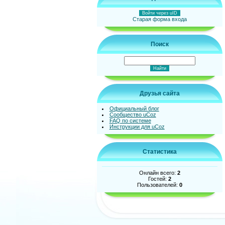
Войти через uID
Старая форма входа
Поиск
Друзья сайта
Официальный блог
Сообщество uCoz
FAQ по системе
Инструкции для uCoz
Статистика
Онлайн всего:
2
Гостей:
2
Пользователей:
0