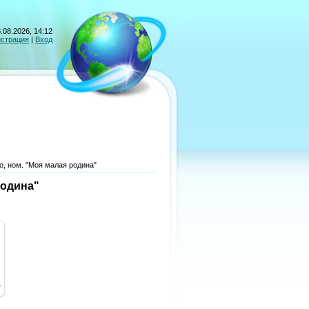
.08.2026, 14:12
истрация
|
Вход
о, ном. "Моя малая родина"
родина"
8