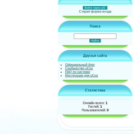
Войти через uID
Старая форма входа
Поиск
Друзья сайта
Официальный блог
Сообщество uCoz
FAQ по системе
Инструкции для uCoz
Статистика
Онлайн всего:
1
Гостей:
1
Пользователей:
0