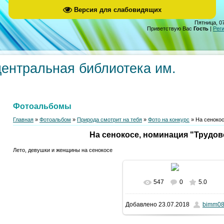
Версия для слабовидящих
Пятница, 07
Приветствую Вас
Гость
|
Рег
центральная библиотека им.
Фотоальбомы
Главная
»
Фотоальбом
»
Природа смотрит на тебя
»
Фото на конкурс
» На сенокос
На сенокосе, номинация "Трудов
Лето, девушки и женщины на сенокосе
547
0
5.0
Добавлено
23.07.2018
bimm0