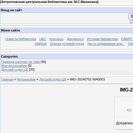
[
Антроповская центральная библиотека им. М.С.Малинина
]
Вход на сайт
В
Ст
Меню сайта
Новости библиотеки
ЦБС
Контакты
Документы
История библиотеки
ПАМЯТЬ
АФИША
Оценка условий труда
Часто задаваемые воп...
Об
Categories
Природа смотрит на тебя
[36]
Мои фотографии
[0]
Детский отдел ЦБ
[20]
Главная
»
Фотоальбом
»
Детский отдел ЦБ
» IMG-20240701-WA0003
IMG-
Добавлен
12