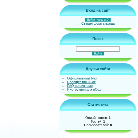
Вход на сайт
Войти через uID
Старая форма входа
Поиск
Друзья сайта
Официальный блог
Сообщество uCoz
FAQ по системе
Инструкции для uCoz
Статистика
Онлайн всего:
1
Гостей:
1
Пользователей:
0