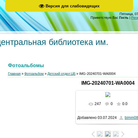
Версия для слабовидящих
Пятница, 07
Приветствую Вас
Гость
|
Рег
центральная библиотека им.
Фотоальбомы
Главная
»
Фотоальбом
»
Детский отдел ЦБ
» IMG-20240701-WA0004
IMG-20240701-WA0004
247
0
0.0
В реальном размере
Добавлено
03.07.2024
bimm0
1200x1600
/ 400.0Kb