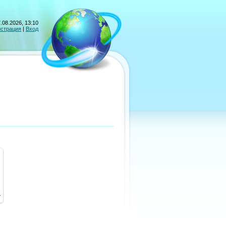
.08.2026, 13:10
истрация
|
Вход
8