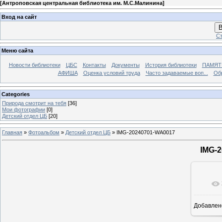
[
Антроповская центральная библиотека им. М.С.Малинина
]
Вход на сайт
В
Ст
Меню сайта
Новости библиотеки
ЦБС
Контакты
Документы
История библиотеки
ПАМЯТЬ
АФИША
Оценка условий труда
Часто задаваемые воп...
Об
Categories
Природа смотрит на тебя
[36]
Мои фотографии
[0]
Детский отдел ЦБ
[20]
Главная
»
Фотоальбом
»
Детский отдел ЦБ
» IMG-20240701-WA0017
IMG-
Добавлен
16