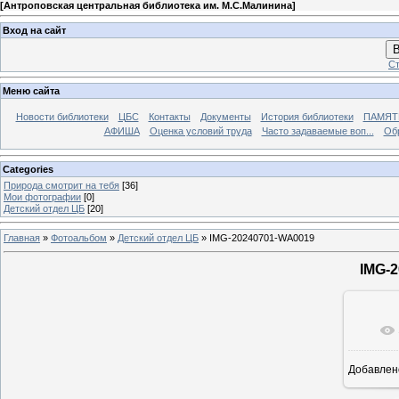
[
Антроповская центральная библиотека им. М.С.Малинина
]
Вход на сайт
В
Ст
Меню сайта
Новости библиотеки
ЦБС
Контакты
Документы
История библиотеки
ПАМЯТЬ
АФИША
Оценка условий труда
Часто задаваемые воп...
Об
Categories
Природа смотрит на тебя
[36]
Мои фотографии
[0]
Детский отдел ЦБ
[20]
Главная
»
Фотоальбом
»
Детский отдел ЦБ
» IMG-20240701-WA0019
IMG-
Добавлен
12