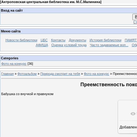
[
Антроповская центральная библиотека им. М.С.Малинина
]
Вход на сайт
В
Ст
Меню сайта
Новости библиотеки
ЦБС
Контакты
Документы
История библиотеки
ПАМЯТЬ
АФИША
Оценка условий труда
Часто задаваемые воп...
Об
Categories
Фото на конкурс
[36]
Главная
»
Фотоальбом
»
Природа смотрит на тебя
»
Фото на конкурс
» Преемственнос
Преемственность поко
Бабушка со внучкой и правнуком
Добавлен