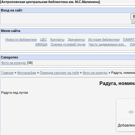
[
Антроповская центральная библиотека им. М.С.Малинина
]
Вход на сайт
В
Ст
Меню сайта
Новости библиотеки
ЦБС
Контакты
Документы
История библиотеки
ПАМЯТЬ
АФИША
Оценка условий труда
Часто задаваемые воп...
Об
Categories
Фото на конкурс
[36]
Главная
»
Фотоальбом
»
Природа смотрит на тебя
»
Фото на конкурс
» Радуга, номина
Радуга, номин
Радуга над лугом
Добавлен