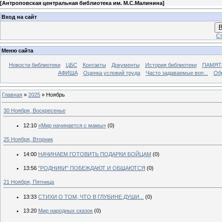
[
Антроповская центральная библиотека им. М.С.Малинина
]
Вход на сайт
В
Ст
Меню сайта
Новости библиотеки
ЦБС
Контакты
Документы
История библиотеки
ПАМЯТЬ
АФИША
Оценка условий труда
Часто задаваемые воп...
Об
Главная
»
2025
»
Ноябрь
30 Ноября, Воскресенье
12:10
«Мир начинается с мамы»
(0)
25 Ноября, Вторник
14:00
НАЧИНАЕМ ГОТОВИТЬ ПОДАРКИ БОЙЦАМ
(0)
13:56
"РОДНИКИ" ПОБЕЖДАЮТ И ОБЩАЮТСЯ
(0)
21 Ноября, Пятница
13:33
СТИХИ О ТОМ, ЧТО В ГЛУБИНЕ ДУШИ...
(0)
13:20
Мир народных сказок
(0)