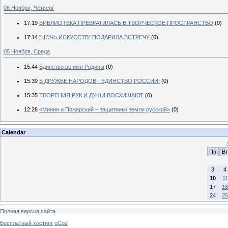
06 Ноября, Четверг
17:19
БИБЛИОТЕКА ПРЕВРАТИЛАСЬ В ТВОРЧЕСКОЕ ПРОСТРАНСТВО
(0)
17:14
"НОЧЬ ИСКУССТВ" ПОДАРИЛА ВСТРЕЧУ
(0)
05 Ноября, Среда
15:44
Единство во имя Родины
(0)
15:39
В ДРУЖБЕ НАРОДОВ - ЕДИНСТВО РОССИИ!
(0)
15:35
ТВОРЕНИЯ РУК И ДУШИ ВОСХИЩАЮТ
(0)
12:28
«Минин и Пожарский – защитники земли русской»
(0)
Calendar
Пн
Вт
3
4
10
11
17
18
24
25
Полная версия сайта
Бесплатный хостинг
uCoz