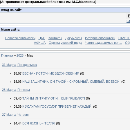
[
Антроповская центральная библиотека им. М.С.Малинина
]
Вход на сайт
В
Ст
Меню сайта
Новости библиотеки
ЦБС
Контакты
Документы
История библиотеки
ПАМЯТЬ
АФИША
Оценка условий труда
Часто задаваемые воп...
Об
Главная
»
2025
»
Март
31 Марта, Понедельник
18:07
ВЕСНА - ИСТОЧНИК ВДОХНОВЕНИЯ
(0)
18:03
НАШ ЗАЩИТНИК, ОН ТАКОЙ - СКРОМНЫЙ, СМЕЛЫЙ, БОЕВОЙ!
(0)
28 Марта, Пятница
09:46
ТАЙНЫ ИНТРИГУЮТ И... ВЫИГРЫВАЮТ!
(0)
09:39
К УСЛУГАМ ГОСУСЛУГ ПРИБЕГНЕТ КАЖДЫЙ!
(0)
27 Марта, Четверг
14:44
ВСЯ ЖИЗНЬ - ТЕАТР!
(0)