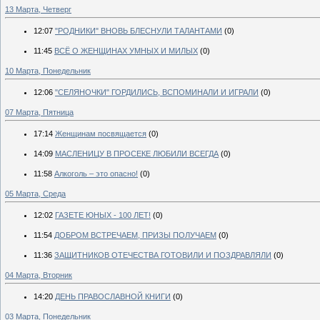
13 Марта, Четверг
12:07
"РОДНИКИ" ВНОВЬ БЛЕСНУЛИ ТАЛАНТАМИ
(0)
11:45
ВСЁ О ЖЕНЩИНАХ УМНЫХ И МИЛЫХ
(0)
10 Марта, Понедельник
12:06
"СЕЛЯНОЧКИ" ГОРДИЛИСЬ, ВСПОМИНАЛИ И ИГРАЛИ
(0)
07 Марта, Пятница
17:14
Женщинам посвящается
(0)
14:09
МАСЛЕНИЦУ В ПРОСЕКЕ ЛЮБИЛИ ВСЕГДА
(0)
11:58
Алкоголь – это опасно!
(0)
05 Марта, Среда
12:02
ГАЗЕТЕ ЮНЫХ - 100 ЛЕТ!
(0)
11:54
ДОБРОМ ВСТРЕЧАЕМ, ПРИЗЫ ПОЛУЧАЕМ
(0)
11:36
ЗАЩИТНИКОВ ОТЕЧЕСТВА ГОТОВИЛИ И ПОЗДРАВЛЯЛИ
(0)
04 Марта, Вторник
14:20
ДЕНЬ ПРАВОСЛАВНОЙ КНИГИ
(0)
03 Марта, Понедельник