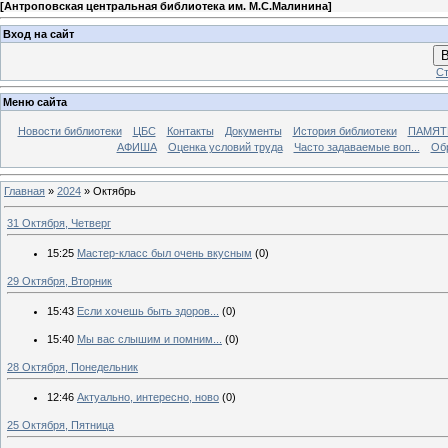
[
Антроповская центральная библиотека им. М.С.Малинина
]
Вход на сайт
В
Ст
Меню сайта
Новости библиотеки
ЦБС
Контакты
Документы
История библиотеки
ПАМЯТЬ
АФИША
Оценка условий труда
Часто задаваемые воп...
Об
Главная
»
2024
»
Октябрь
31 Октября, Четверг
15:25
Мастер-класс был очень вкусным
(0)
29 Октября, Вторник
15:43
Если хочешь быть здоров...
(0)
15:40
Мы вас слышим и помним...
(0)
28 Октября, Понедельник
12:46
Актуально, интересно, ново
(0)
25 Октября, Пятница