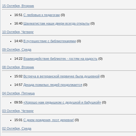
15 Октября, Вторник
16:51
С любовью к педагогам
(0)
16:40
Шахматистам наши двери всегда открыты
(0)
10 Октября, Четверг
14:43
В путешествие с библиотекарями
(0)
09 Октября, Среда
14:22
Взаимодействие библиотек - гостям на радость
(0)
08 Октября, Вторник
15:02
Встреча в ветеранской первичке была душевной
(0)
14:57
Декада пожилых людей продолжается
(0)
04 Октября, Пятница
09:55
«Хорошо нам рядышком с дедушкой и бабушкой»
(0)
03 Октября, Четверг
15:01
С днем рождения, поэт деревни!
(0)
02 Октября, Среда