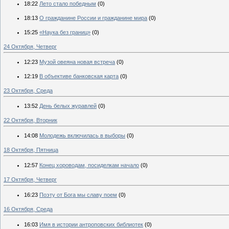
18:22
Лето стало победным
(0)
18:13
О гражданине России и гражданине мира
(0)
15:25
«Наука без границ»
(0)
24 Октября, Четверг
12:23
Музой овеяна новая встреча
(0)
12:19
В объективе банковская карта
(0)
23 Октября, Среда
13:52
День белых журавлей
(0)
22 Октября, Вторник
14:08
Молодежь включилась в выборы
(0)
18 Октября, Пятница
12:57
Конец хороводам, посиделкам начало
(0)
17 Октября, Четверг
16:23
Поэту от Бога мы славу поем
(0)
16 Октября, Среда
16:03
Имя в истории антроповских библиотек
(0)