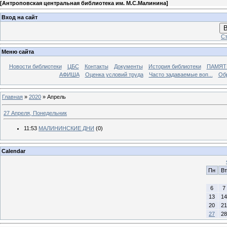
[
Антроповская центральная библиотека им. М.С.Малинина
]
Вход на сайт
В
Ст
Меню сайта
Новости библиотеки
ЦБС
Контакты
Документы
История библиотеки
ПАМЯТЬ
АФИША
Оценка условий труда
Часто задаваемые воп...
Об
Главная
»
2020
»
Апрель
27 Апреля, Понедельник
11:53
МАЛИНИНСКИЕ ДНИ
(0)
Calendar
Пн
Вт
6
7
13
14
20
21
27
28