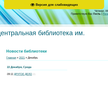
Версия для слабовидящих
Четверг, 06
Приветствую Вас
Гость
|
Рег
центральная библиотека им.
Новости библиотеки
Главная
»
2021
»
Декабрь
22 Декабря, Среда
09:11
ДРУГОЕ ДЕЛО
(0)