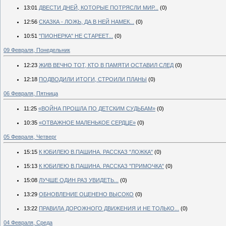
13:01
ДВЕСТИ ДНЕЙ, КОТОРЫЕ ПОТРЯСЛИ МИР...
(0)
12:56
СКАЗКА - ЛОЖЬ, ДА В НЕЙ НАМЕК...
(0)
10:51
"ПИОНЕРКА" НЕ СТАРЕЕТ...
(0)
09 Февраля, Понедельник
12:23
ЖИВ ВЕЧНО ТОТ, КТО В ПАМЯТИ ОСТАВИЛ СЛЕД
(0)
12:18
ПОДВОДИЛИ ИТОГИ, СТРОИЛИ ПЛАНЫ
(0)
06 Февраля, Пятница
11:25
«ВОЙНА ПРОШЛА ПО ДЕТСКИМ СУДЬБАМ»
(0)
10:35
«ОТВАЖНОЕ МАЛЕНЬКОЕ СЕРДЦЕ»
(0)
05 Февраля, Четверг
15:15
К ЮБИЛЕЮ В.ПАШИНА. РАССКАЗ "ЛОЖКА"
(0)
15:13
К ЮБИЛЕЮ В.ПАШИНА. РАССКАЗ "ПРИМОЧКА"
(0)
15:08
ЛУЧШЕ ОДИН РАЗ УВИДЕТЬ...
(0)
13:29
ОБНОВЛЕНИЕ ОЦЕНЕНО ВЫСОКО
(0)
13:22
ПРАВИЛА ДОРОЖНОГО ДВИЖЕНИЯ И НЕ ТОЛЬКО...
(0)
04 Февраля, Среда