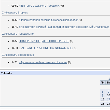
09:50
«Выстоял. Сражался. Победил».
(0)
03 Февраля, Вторник
16:50
"Ненормативная лексика в молодежной среде"
(0)
16:40
«Но выстоял великий наш солдат, и выстоял бессмертный Сталинград»
02 Февраля, Понедельник
16:50
ПОМНИТЬ И НЕ ДАТЬ ПОВТОРИТЬСЯ!
(0)
16:41
ШАГНУЛИ ГЕРОИ КНИГ НА КИНОЭКРАНЫ
(0)
01 Февраля, Воскресенье
17:25
«Фронтовой альбом Виталия Пашина»
(0)
Calendar
Пн
Вт
2
3
9
10
16
17
23
24