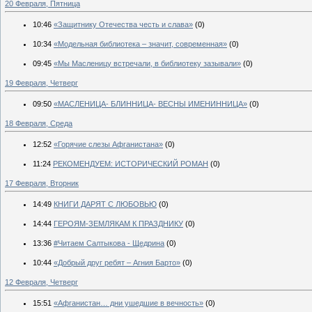
20 Февраля, Пятница
10:46
«Защитнику Отечества честь и слава»
(0)
10:34
«Модельная библиотека – значит, современная»
(0)
09:45
«Мы Масленицу встречали, в библиотеку зазывали»
(0)
19 Февраля, Четверг
09:50
«МАСЛЕНИЦА- БЛИННИЦА- ВЕСНЫ ИМЕНИННИЦА»
(0)
18 Февраля, Среда
12:52
«Горячие слезы Афганистана»
(0)
11:24
РЕКОМЕНДУЕМ: ИСТОРИЧЕСКИЙ РОМАН
(0)
17 Февраля, Вторник
14:49
КНИГИ ДАРЯТ С ЛЮБОВЬЮ
(0)
14:44
ГЕРОЯМ-ЗЕМЛЯКАМ К ПРАЗДНИКУ
(0)
13:36
#Читаем Салтыкова - Щедрина
(0)
10:44
«Добрый друг ребят – Агния Барто»
(0)
12 Февраля, Четверг
15:51
«Афганистан… дни ушедшие в вечность»
(0)