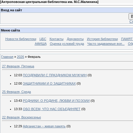
[
Антроповская центральная библиотека им. М.С.Малинина
]
Вход на сайт
В
Ст
Меню сайта
Новости библиотеки
ЦБС
Контакты
Документы
История библиотеки
ПАМЯТЬ
АФИША
Оценка условий труда
Часто задаваемые воп...
Об
Главная
»
2026
»
Февраль
27 Февраля, Пятница
12:03
ПОЗДРАВИЛИ С ПРАЗДНИКОМ МУЖЧИН
(0)
12:00
ЗАЩИТНИКАМ И О ЗАЩИТНИКАХ
(0)
25 Февраля, Среда
13:43
РОДНИКИ: О РОДИНЕ, ЛЮБВИ И ПОЭЗИИ
(0)
13:33
ОБО ВСЕМ, ЧТО НАС ОБЪЕДИНЯЕТ
(0)
22 Февраля, Воскресенье
12:29
Афганистан – живая память
(0)