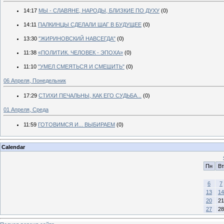
14:17
МЫ - СЛАВЯНЕ, НАРОДЫ, БЛИЗКИЕ ПО ДУХУ
(0)
14:11
ПАЛКИНЦЫ СДЕЛАЛИ ШАГ В БУДУЩЕЕ
(0)
13:30
"ЖИРИНОВСКИЙ НАВСЕГДА"
(0)
11:38
«ПОЛИТИК. ЧЕЛОВЕК - ЭПОХА»
(0)
11:10
"УМЕЛ СМЕЯТЬСЯ И СМЕШИТЬ"
(0)
06 Апреля, Понедельник
17:29
СТИХИ ПЕЧАЛЬНЫ, КАК ЕГО СУДЬБА...
(0)
01 Апреля, Среда
11:59
ГОТОВИМСЯ И... ВЫБИРАЕМ
(0)
Calendar
Пн
Вт
6
7
13
14
20
21
27
28