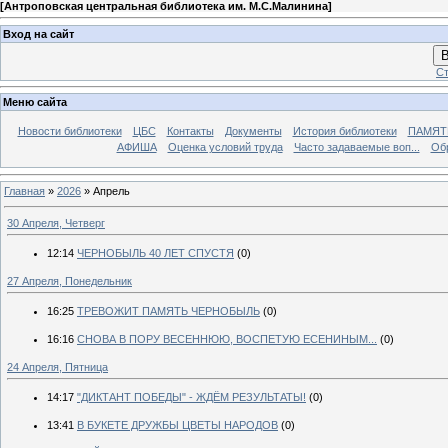
[
Антроповская центральная библиотека им. М.С.Малинина
]
Вход на сайт
В
Ст
Меню сайта
Новости библиотеки
ЦБС
Контакты
Документы
История библиотеки
ПАМЯТЬ
АФИША
Оценка условий труда
Часто задаваемые воп...
Об
Главная
»
2026
»
Апрель
30 Апреля, Четверг
12:14
ЧЕРНОБЫЛЬ 40 ЛЕТ СПУСТЯ
(0)
27 Апреля, Понедельник
16:25
ТРЕВОЖИТ ПАМЯТЬ ЧЕРНОБЫЛЬ
(0)
16:16
СНОВА В ПОРУ ВЕСЕННЮЮ, ВОСПЕТУЮ ЕСЕНИНЫМ...
(0)
24 Апреля, Пятница
14:17
"ДИКТАНТ ПОБЕДЫ" - ЖДЁМ РЕЗУЛЬТАТЫ!
(0)
13:41
В БУКЕТЕ ДРУЖБЫ ЦВЕТЫ НАРОДОВ
(0)