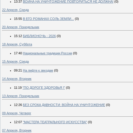
13:37
ВОЙНА НА УНИЧТОЖЕНИЕ ПОВТОРИТЬСЯ НЕ ДОЛЖНА!
(0)
22 Апреля, Среда
15:55
В ЕГО РОМАНАХ СОЛЬ ЗЕМЛИ...
(0)
20 Апреля, Понедельник
15:12
БИБЛИОНОЧЬ - 2026
(0)
18 Апреля, Суббота
17:40
Национальные традиции России
(0)
15 Апреля, Среда
09:21
На лифте к звездам
(0)
14 Апреля, Вторник
11:19
"ПО ДОРОГЕ ЗДОРОВЬЯ !"
(0)
13 Апреля, Понедельник
12:26
БЕЗ СРОКА ДАВНОСТИ: ВОЙНА НА УНИЧТОЖЕНИЕ
(0)
09 Апреля, Четверг
12:07
"МАСТЕРА ТЕАТРАЛЬНОГО ИСКУССТВА"
(0)
07 Апреля, Вторник