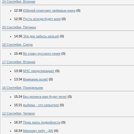
24 Сентября, Вторник
12:39
Юбилей отмечают любимые книги
(0)
12:35
Пусть всегда будет мир!
(0)
20 Сентября, Пятница
14:30
Эти дни забыть нельзя!
(0)
18 Сентября, Среда
15:49
Во славу русского гения
(0)
17 Сентября, Вторник
13:38
МЧС предупреждает
(0)
13:34
Внимание всем!
(0)
16 Сентября, Понедельник
15:24
Без допинга мир будет ярче!
(0)
15:21
выборы - это серьезно!
(0)
12 Сентября, Четверг
16:37
Пора знать подробности
(0)
16:34
Мирному небу - ДА!
(0)