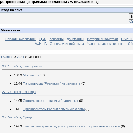
[
Антроповская центральная библиотека им. М.С.Малинина
]
Вход на сайт
В
Ст
Меню сайта
Новости библиотеки
ЦБС
Контакты
Документы
История библиотеки
ПАМЯТЬ
АФИША
Оценка условий труда
Часто задаваемые воп...
Об
Главная
»
2024
»
Сентябрь
30 Сентября, Понедельник
13:33
Мы вместе!
(0)
12:44
Патриотизма "Родникам" не занимать
(0)
27 Сентября, Пятница
14:05
Согрела осень теплом и благодатью
(0)
14:01
Признавайтесь России стихами в любви
(0)
25 Сентября, Среда
14:09
Никольский храм в ряду костромских достопримечательностей
(0)