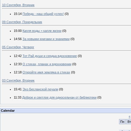
10 Сентября, Вторник
15:14
Победа - наш общий успех!
(0)
09 Сентября, Понедельник
15:00
Капля воды = капле жизни
(0)
14:56
За новыми книгами и знаниями
(0)
05 Сентября, Четверг
12:42
Тот Рай души и сердца вдохновение
(0)
12:33
О стихах, планах и вдохновении
(0)
12:18
Откройте имя земляка в стихах
(0)
03 Сентября, Вторник
15:41
Эхо Бесланской печали
(0)
11:33
Доброе и светлое для односельчан от библиотеки
(0)
Calendar
«
Пн
Вт