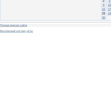
2
3
9
10
16
17
23
24
30
Полная версия сайта
Бесплатный хостинг
uCoz