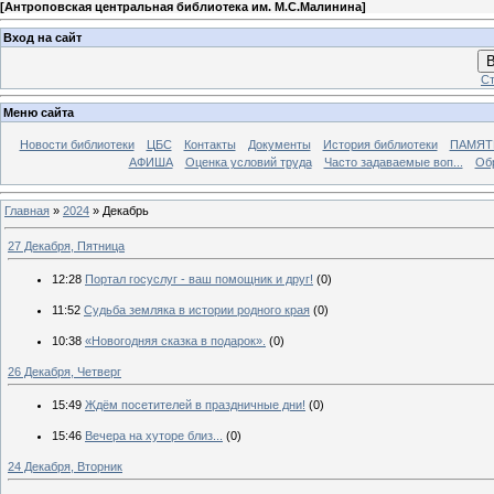
[
Антроповская центральная библиотека им. М.С.Малинина
]
Вход на сайт
В
Ст
Меню сайта
Новости библиотеки
ЦБС
Контакты
Документы
История библиотеки
ПАМЯТЬ
АФИША
Оценка условий труда
Часто задаваемые воп...
Об
Главная
»
2024
»
Декабрь
27 Декабря, Пятница
12:28
Портал госуслуг - ваш помощник и друг!
(0)
11:52
Судьба земляка в истории родного края
(0)
10:38
«Новогодняя сказка в подарок».
(0)
26 Декабря, Четверг
15:49
Ждём посетителей в праздничные дни!
(0)
15:46
Вечера на хуторе близ...
(0)
24 Декабря, Вторник