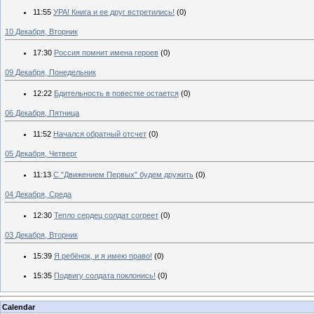
11:55
УРА! Книга и ее друг встретились!
(0)
10 Декабря, Вторник
17:30
Россия помнит имена героев
(0)
09 Декабря, Понедельник
12:22
Бдительность в повестке остается
(0)
06 Декабря, Пятница
11:52
Начался обратный отсчет
(0)
05 Декабря, Четверг
11:13
С "Движением Первых" будем дружить
(0)
04 Декабря, Среда
12:30
Тепло сердец солдат согреет
(0)
03 Декабря, Вторник
15:39
Я ребёнок, и я имею право!
(0)
15:35
Подвигу солдата поклонись!
(0)
Calendar