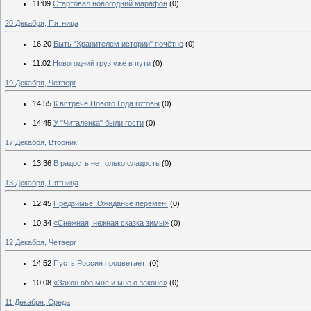
11:09
Стартовал новогодний марафон
(0)
20 Декабря, Пятница
16:20
Быть "Хранителем истории" почётно
(0)
11:02
Новогодний груз уже в пути
(0)
19 Декабря, Четверг
14:55
К встрече Нового Года готовы
(0)
14:45
У "Читаленка" были гости
(0)
17 Декабря, Вторник
13:36
В радость не только сладость
(0)
13 Декабря, Пятница
12:45
Предзимье. Ожиданье перемен.
(0)
10:34
«Снежная, нежная сказка зимы»
(0)
12 Декабря, Четверг
14:52
Пусть Россия процветает!
(0)
10:08
«Закон обо мне и мне о законе»
(0)
11 Декабря, Среда