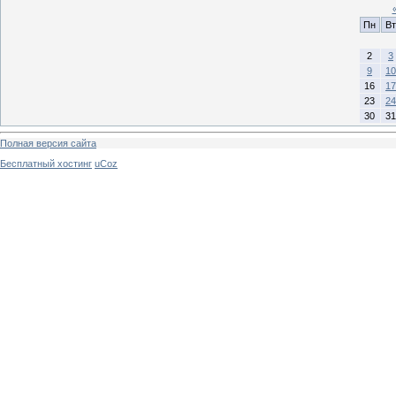
Пн
Вт
2
3
9
10
16
17
23
24
30
31
Полная версия сайта
Бесплатный хостинг
uCoz