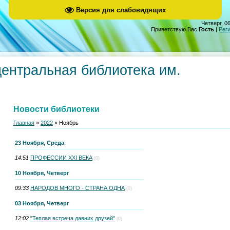
Версия для слабовидящих
Четверг, 06
Приветствую Вас
Гость
|
Рег
центральная библиотека им.
Новости библиотеки
Главная
»
2022
»
Ноябрь
23 Ноября, Среда
14:51
ПРОФЕССИИ XXI ВЕКА
(0)
10 Ноября, Четверг
09:33
НАРОДОВ МНОГО - СТРАНА ОДНА
(0)
03 Ноября, Четверг
12:02
"Теплая встреча давних друзей"
(0)