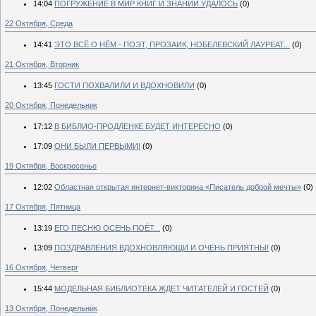
14:04
ПОГРУЖЕНИЕ В МИР КНИГ И ЗНАНИЙ УДАЛОСЬ
(0)
22 Октября, Среда
14:41
ЭТО ВСЁ О НЁМ - ПОЭТ, ПРОЗАИК, НОБЕЛЕВСКИЙ ЛАУРЕАТ...
(0)
21 Октября, Вторник
13:45
ГОСТИ ПОХВАЛИЛИ И ВДОХНОВИЛИ
(0)
20 Октября, Понедельник
17:12
В БИБЛИО-ПРОДЛЕНКЕ БУДЕТ ИНТЕРЕСНО
(0)
17:09
ОНИ БЫЛИ ПЕРВЫМИ!
(0)
19 Октября, Воскресенье
12:02
Областная открытая интернет-викторина «Писатель доброй мечты»
(0)
17 Октября, Пятница
13:19
ЕГО ПЕСНЮ ОСЕНЬ ПОЁТ...
(0)
13:09
ПОЗДРАВЛЕНИЯ ВДОХНОВЛЯЮЩИ И ОЧЕНЬ ПРИЯТНЫ!
(0)
16 Октября, Четверг
15:44
МОДЕЛЬНАЯ БИБЛИОТЕКА ЖДЕТ ЧИТАТЕЛЕЙ И ГОСТЕЙ
(0)
13 Октября, Понедельник