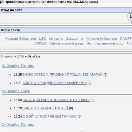
[
Антроповская центральная библиотека им. М.С.Малинина
]
Вход на сайт
В
Ст
Меню сайта
Новости библиотеки
ЦБС
Контакты
Документы
История библиотеки
ПАМЯТЬ
АФИША
Оценка условий труда
Часто задаваемые воп...
Об
Главная
»
2025
»
Октябрь
31 Октября, Пятница
18:25
ЗНАКОМСТВО И ПРАЗДНИК ПРОШЛИ БЕЗ АВАРИЙ
(0)
18:21
БИБЛИО-УРОК ДЛЯ САМЫХ МАЛЕНЬКИХ
(0)
29 Октября, Среда
16:00
ЧИТАТЬ, ИГРАТЬ И ПОЗНАВАТЬ ГОТОВЫ?!
(0)
15:28
БИБЛИОТЕКА ЖДЕТ ГОСТЕЙ
(0)
15:24
О ВОЙНЕ ГОВОРИЛ БЕЗ ПРИКРАС
(0)
24 Октября, Пятница