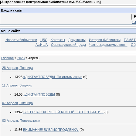
[
Антроповская центральная библиотека им. М.С.Малинина
]
Вход на сайт
В
Ст
Меню сайта
Новости библиотеки
ЦБС
Контакты
Документы
История библиотеки
ПАМЯТЬ
АФИША
Оценка условий труда
Часто задаваемые воп...
Об
Главная
»
2023
»
Апрель
28 Апреля, Пятница
13:25
#ДИКТАНТПОБЕДЫ. По итогам акции
(0)
11 Апреля, Вторник
14:05
#ДИКТАНТПОБЕДЫ
(0)
07 Апреля, Пятница
13:42
ВСТРЕЧА С ХОРОШЕЙ КНИГОЙ - ЭТО СОБЫТИЕ!
(0)
03 Апреля, Понедельник
11:56
ВНИМАНИЕ! БИБЛИОПРОДЛЕНКА!
(0)