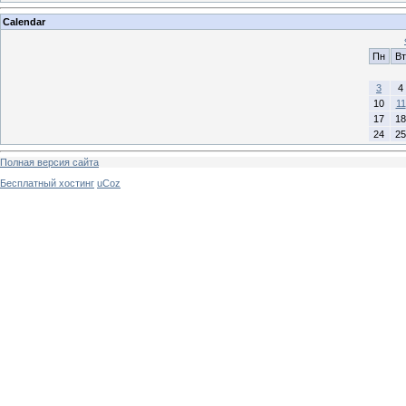
Calendar
Пн
Вт
3
4
10
11
17
18
24
25
Полная версия сайта
Бесплатный хостинг
uCoz