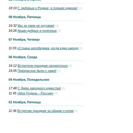
18:10
С любовью к Родине, в порыве едином!
(0)
08 Ноября, Пятница
16:32
Мы за чаем не скучаем!
(0)
16:28
Акции добрые и полезные
(0)
07 Ноября, Четверг
11:03
«Страна непобедима, когда един народ»
(0)
06 Ноября, Среда
16:12
Встретили праздник патриотично
(0)
16:05
Прекрасное было с нами!
(0)
04 Ноября, Понедельник
17:48
С Днём народного единства!
(0)
11:45
«Моя Родина – Россия»
(0)
01 Ноября, Пятница
11:36
Встретим праздник за общим столом
(0)