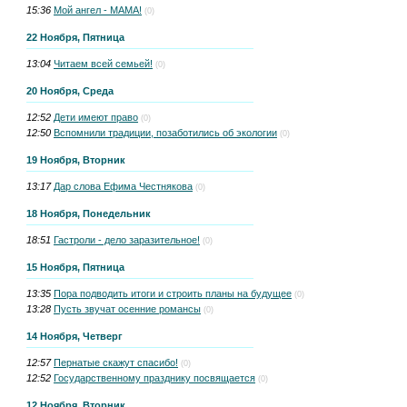
15:36
Мой ангел - МАМА!
(0)
22 Ноября, Пятница
13:04
Читаем всей семьей!
(0)
20 Ноября, Среда
12:52
Дети имеют право
(0)
12:50
Вспомнили традиции, позаботились об экологии
(0)
19 Ноября, Вторник
13:17
Дар слова Ефима Честнякова
(0)
18 Ноября, Понедельник
18:51
Гастроли - дело заразительное!
(0)
15 Ноября, Пятница
13:35
Пора подводить итоги и строить планы на будущее
(0)
13:28
Пусть звучат осенние романсы
(0)
14 Ноября, Четверг
12:57
Пернатые скажут спасибо!
(0)
12:52
Государственному празднику посвящается
(0)
12 Ноября, Вторник