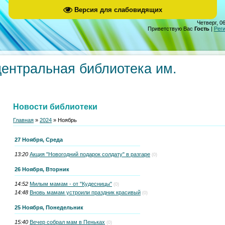
Версия для слабовидящих
Четверг, 06
Приветствую Вас
Гость
|
Рег
центральная библиотека им.
Новости библиотеки
Главная
»
2024
»
Ноябрь
27 Ноября, Среда
13:20
Акция "Новогодний подарок солдату" в разгаре
(0)
26 Ноября, Вторник
14:52
Милым мамам - от "Кудесницы"
(0)
14:48
Вновь мамам устроили праздник красивый
(0)
25 Ноября, Понедельник
15:40
Вечер собрал мам в Пеньках
(0)