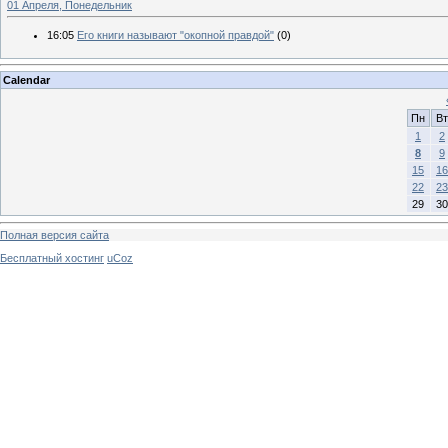
01 Апреля, Понедельник
16:05
Его книги называют "окопной правдой"
(0)
Calendar
Пн
Вт
1
2
8
9
15
16
22
23
29
30
Полная версия сайта
Бесплатный хостинг
uCoz