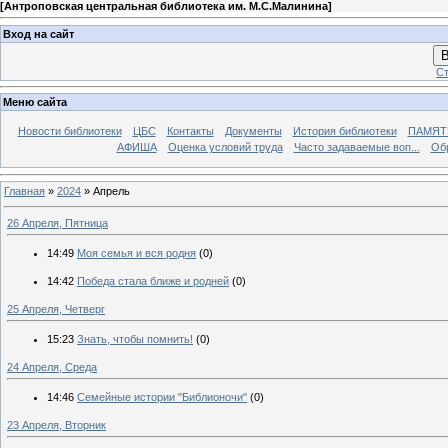
[
Антроповская центральная библиотека им. М.С.Малинина
]
Вход на сайт
В
Ст
Меню сайта
Новости библиотеки
ЦБС
Контакты
Документы
История библиотеки
ПАМЯТЬ
АФИША
Оценка условий труда
Часто задаваемые воп...
Об
Главная
»
2024
»
Апрель
26 Апреля, Пятница
14:49
Моя семья и вся родня
(0)
14:42
Победа стала ближе и родней
(0)
25 Апреля, Четверг
15:23
Знать, чтобы помнить!
(0)
24 Апреля, Среда
14:46
Семейные истории "Библионочи"
(0)
23 Апреля, Вторник