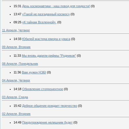
15:31
День космонавтики - наш повод для гордости!
(0)
13:47
«Такой не разгаданный космос»
(0)
09:25
«К тайнам Вселенной».
(0)
11 Апреля, Четверг
14:33
Юбилей мастера юмора и ужаса
(0)
09 Апреля, Вторник
11:33
Мы вновь дарили рифмы "Родников"
(0)
08 Апреля, Понедельник
11:36
Вам нужен НЭБ!
(0)
04 Апреля, Четверг
14:18
Обновление стопроцентное
(0)
03 Апреля, Среда
15:42
Доброе общение рождает творчество
(0)
02 Апреля, Вторник
14:49
Предупреждение нелишним будет
(0)