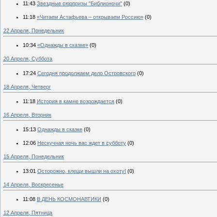
11:43
Звездные сюрпризы "Библионочи"
(0)
11:18
«Читаем Астафьева – открываем Россию»
(0)
22 Апреля, Понедельник
10:34
«Однажды в сказке»
(0)
20 Апреля, Суббота
17:24
Сегодня продолжаем дело Островского
(0)
18 Апреля, Четверг
11:18
История в камне возрождается
(0)
16 Апреля, Вторник
15:13
Однажды в сказке
(0)
12:06
Нескучная ночь вас ждет в субботу
(0)
15 Апреля, Понедельник
13:01
Осторожно, клещи вышли на охоту!
(0)
14 Апреля, Воскресенье
11:08
В ДЕНЬ КОСМОНАВТИКИ
(0)
12 Апреля, Пятница