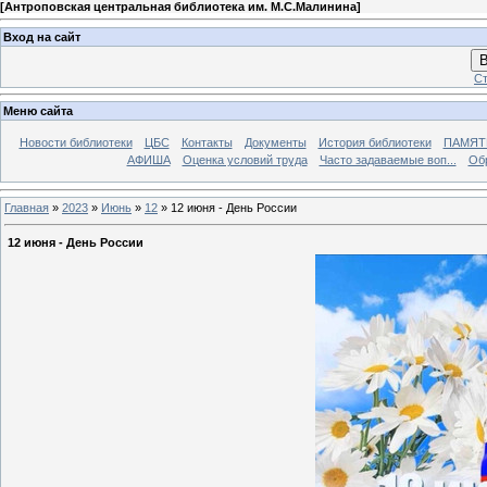
[
Антроповская центральная библиотека им. М.С.Малинина
]
Вход на сайт
В
Ст
Меню сайта
Новости библиотеки
ЦБС
Контакты
Документы
История библиотеки
ПАМЯТЬ
АФИША
Оценка условий труда
Часто задаваемые воп...
Об
Главная
»
2023
»
Июнь
»
12
» 12 июня - День России
12 июня - День России