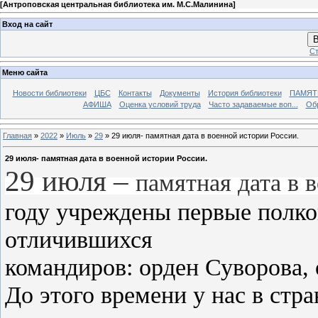
[
Антроповская центральная библиотека им. М.С.Малинина
]
Вход на сайт
В
Ст
Меню сайта
Новости библиотеки
ЦБС
Контакты
Документы
История библиотеки
ПАМЯТЬ
АФИША
Оценка условий труда
Часто задаваемые воп...
Об
Главная
»
2022
»
Июль
»
29
» 29 июля- памятная дата в военной истории России.
29 июля- памятная дата в военной истории России.
29 июля –
памятная дата в 
году учреждены первые
полко
отличившихся
командиров:
орден Суворова
,
До этого времени у нас в стр