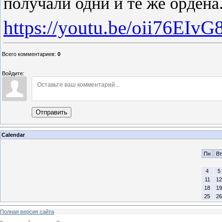
получали одни и те же
ордена
https://youtu.be/oii76EIvG
Всего комментариев
:
0
Войдите:
Отправить
Calendar
Пн
Вт
4
5
11
12
18
19
25
26
Полная версия сайта