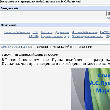
[
Антроповская центральная библиотека им. М.С.Малинина
]
Вход на сайт
В
Ст
Меню сайта
Новости библиотеки
ЦБС
Контакты
Документы
История библиотеки
ПАМЯТЬ
АФИША
Оценка условий труда
Часто задаваемые воп...
Об
Главная
»
2023
»
Июнь
»
6
» 6 ИЮНЯ - ПУШКИНСКИЙ ДЕНЬ В РОССИИ
6 ИЮНЯ - ПУШКИНСКИЙ ДЕНЬ В РОССИИ
В России 6 июня отмечают Пушкинский день — праздник,
Пушкина, чьи произведения и по сей день читают по все