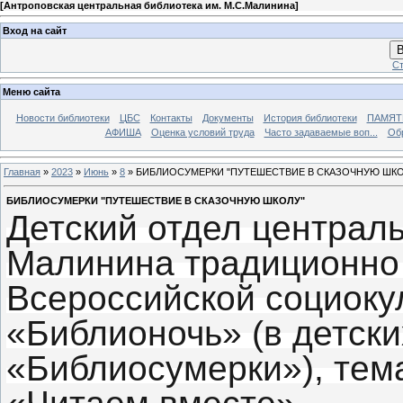
[
Антроповская центральная библиотека им. М.С.Малинина
]
Вход на сайт
В
Ст
Меню сайта
Новости библиотеки
ЦБС
Контакты
Документы
История библиотеки
ПАМЯТЬ
АФИША
Оценка условий труда
Часто задаваемые воп...
Об
Главная
»
2023
»
Июнь
»
8
» БИБЛИОСУМЕРКИ "ПУТЕШЕСТВИЕ В СКАЗОЧНУЮ ШКО
БИБЛИОСУМЕРКИ "ПУТЕШЕСТВИЕ В СКАЗОЧНУЮ ШКОЛУ"
Детский отдел централь
Малинина традиционно 
Всероссийской социоку
«Библионочь» (в детски
«Библиосумерки»), тема