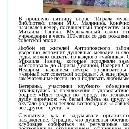
В прошлую пятницу вновь "Играла музык
библиотеки имени М.С. Малинина. Конечно
назывался вечер, посвященный творчеству зна
Михаила Танича. Музыкальный салон от
учреждении в честь 100-летия со дня рождени
советской эпохи.
Любой из жителей Антроповского район
уверенно вспомнит душевные мелодии и слов
годы, можно сказать, из каждого «чайника». 
Михаила Танича, которые исполняли зна
«Лесоповал» до Ларисы Долиной, Валерия Сю
Недаром названием вечера организаторы
«Черный кот советской эстрады». А еще пред
замечательные песни, но и подпевать любимым
Ветераны, участники клубного объедине
откликнулись на предложение с удовольствие
бодрое: «Идет солдат по городу, по незнак
душу лиричное: «А белый лебедь на пруду 
окутало родным теплом всепогодное: «Главней
все другое – суета…».
Слушатели, как и задумывали организат
наслаждение. Отрадно, что душевная обстано
клубовцев собираться на регулярные за
постковидным ограничениям, отучившим и