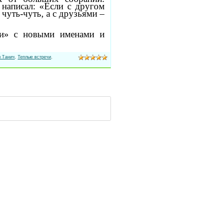
написал: «Если с другом
 чуть-чуть, а с друзьями –
чи» с новыми именами и
 Танич
,
Теплые встречи
,