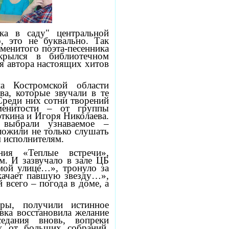
а в саду" центральной
, это не буквально. Так
менитого поэта-песенника
крылся в библиотечном
я автора настоящих хитов
а Костромской области
а, которые звучали в те
Среди них сотни творений
менитости – от группы
ткина и Игоря Николаева.
 выбрали узнаваемое –
ложили не только слушать
 исполнителям.
ния «Теплые встречи»,
м. И зазвучало в зале ЦБ
омой улице…», тронуло за
качает павшую звезду…»,
 всего – погода в доме, а
оры, получили истинное
вка восстановила желание
седания вновь, вопреки
х от больших собраний.