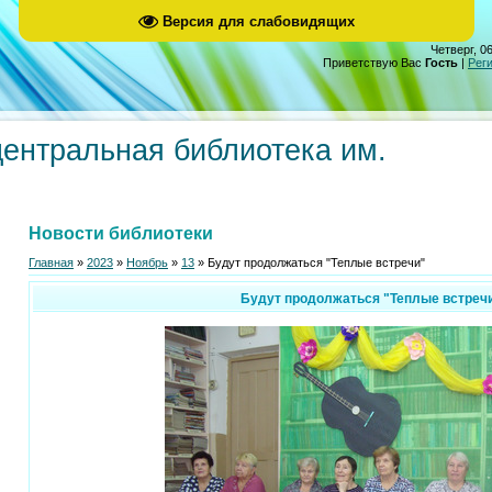
Версия для слабовидящих
Четверг, 06
Приветствую Вас
Гость
|
Рег
центральная библиотека им.
Новости библиотеки
Главная
»
2023
»
Ноябрь
»
13
» Будут продолжаться "Теплые встречи"
Будут продолжаться "Теплые встреч