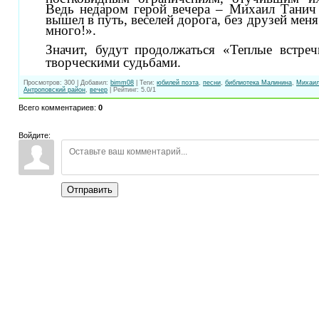
Ведь недаром герой вечера – Михаил Танич 
вышел в путь, веселей дорога, без друзей меня
много!».
Значит, будут
продолжаться «Теплые встре
творческими судьбами.
Просмотров
:
300
|
Добавил
:
bimm08
|
Теги
:
юбилей поэта
,
песни
,
библиотека Малинина
,
Михаил
Антроповский район
,
вечер
|
Рейтинг
:
5.0
/
1
Всего комментариев
:
0
Войдите:
Отправить