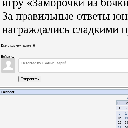
игру «Заморочки из бочки
За правильные ответы юн
награждались сладкими п
Всего комментариев
:
0
Войдите:
Отправить
Calendar
Пн
Вт
1
2
8
9
15
16
22
23
29
30