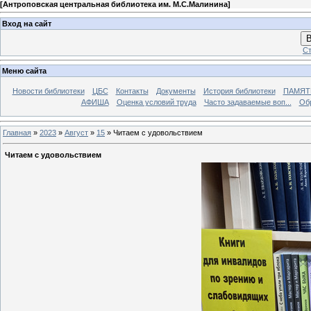
[
Антроповская центральная библиотека им. М.С.Малинина
]
Вход на сайт
В
Ст
Меню сайта
Новости библиотеки
ЦБС
Контакты
Документы
История библиотеки
ПАМЯТЬ
АФИША
Оценка условий труда
Часто задаваемые воп...
Об
Главная
»
2023
»
Август
»
15
» Читаем с удовольствием
Читаем с удовольствием