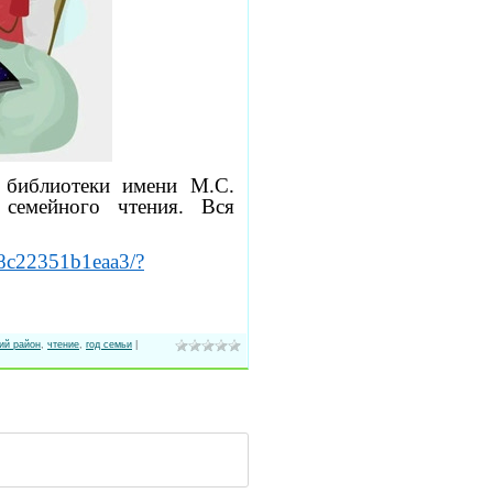
 библиотеки имени М.С.
семейного чтения. Вся
f8c22351b1eaa3/?
ий район
,
чтение
,
год семьи
|