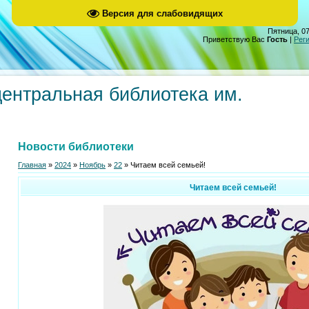
Версия для слабовидящих
Пятница, 07
Приветствую Вас
Гость
|
Рег
центральная библиотека им.
Новости библиотеки
Главная
»
2024
»
Ноябрь
»
22
» Читаем всей семьей!
Читаем всей семьей!