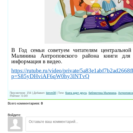
В Год семьи советуем читателям центральной
Малинина Антроповского района книги для 
информация в видео.
https://rutube.ru/video/private/5a83e1abf7b2ad2668
p=S85yDHviAF6qW0hy3lNTvQ
Просмотров
:
154
|
Добавил
:
bimm08
|
Теги
:
Книга ждет друга
,
библиотека Малинина
,
Антроповск
Рейтинг
:
0.0
/
0
Всего комментариев
:
0
Войдите: