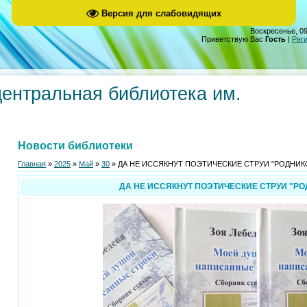
Версия для слабовидящих
Воскресенье, 09
Приветствую Вас
Гость
|
Рег
центральная библиотека им.
Новости библиотеки
Главная
»
2025
»
Май
»
30
» ДА НЕ ИССЯКНУТ ПОЭТИЧЕСКИЕ СТРУИ "РОДНИК
ДА НЕ ИССЯКНУТ ПОЭТИЧЕСКИЕ СТРУИ "Р