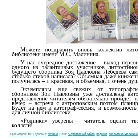
Можете поздравить вновь коллектив лито
библиотеки имени М.С. Малинина.
У нас очередное достижение – выход персон
одного из талантливых участников литгостино
будущего сборника Зоя Павловна Лебедева сам
столько стихов написала? Объемная даже книжечк
получилась – и красивая, и объемная, и очень ду
Экземпляры еще свежих от типографск
сборников Зои Павловны уже доставлены авто
представление читателям обязательно пройдет т
вечер – встреча с антроповским поэтом планир
Будет на нем и автограф-сессия, и возможност
для личной библиотеки.
«Родники» уверены – читатель оценит тво
коллеги!
Просмотров
:
169
|
Добавил
:
bimm08
|
Теги
:
Антроповский район
,
родники
,
библиотека Малинина