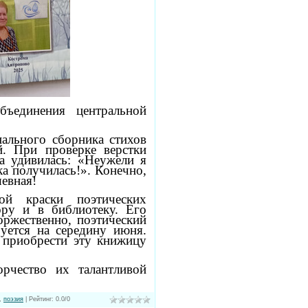
бъединения центральной
ального сборника стихов
й. При проверке верстки
а удивилась: «Неужели я
а получилась!». Конечно,
шевная!
ой краски поэтических
ру и в библиотеку. Его
оржественно, поэтический
уется на середину июня.
ь приобрести эту книжицу
рчество их талантливой
,
поэзия
|
Рейтинг
:
0.0
/
0