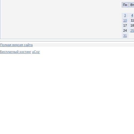
Пн
Вт
3
4
10
11
17
18
24
25
31
Полная версия сайта
Бесплатный хостинг
uCoz