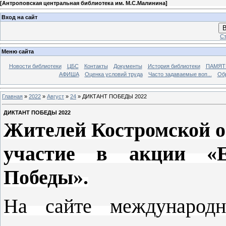
[
Антроповская центральная библиотека им. М.С.Малинина
]
Вход на сайт
В
Ст
Меню сайта
Новости библиотеки
ЦБС
Контакты
Документы
История библиотеки
ПАМЯТЬ
АФИША
Оценка условий труда
Часто задаваемые воп...
Об
Главная
»
2022
»
Август
»
24
» ДИКТАНТ ПОБЕДЫ 2022
ДИКТАНТ ПОБЕДЫ 2022
Жителей Костромской о
участие в акции «Е
Победы».
На сайте международн