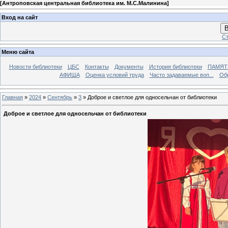
[
Антроповская центральная библиотека им. М.С.Малинина
]
Вход на сайт
В
Ст
Меню сайта
Новости библиотеки
ЦБС
Контакты
Документы
История библиотеки
ПАМЯТЬ
АФИША
Оценка условий труда
Часто задаваемые воп...
Об
Главная
»
2024
»
Сентябрь
»
3
» Доброе и светлое для односельчан от библиотеки
Доброе и светлое для односельчан от библиотеки