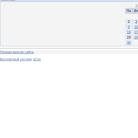
«
Пн
Вт
2
3
9
10
16
17
23
24
30
Полная версия сайта
Бесплатный хостинг
uCoz