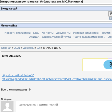
[
Антроповская центральная библиотека им. М.С.Малинина
]
Вход на сайт
В
Ст
Меню сайта
Новости библиотеки
ЦБС
Контакты
Документы
История библиотеки
ПАМЯТЬ
АФИША
Оценка условий труда
Часто задаваемые воп...
Об
Главная
»
2021
»
Декабрь
»
22
» ДРУГОЕ ДЕЛО
ДРУГОЕ ДЕЛО
https://trk.mail.ru/c/zdras5?
mt_campaign=dd&mt_adset=all&mt_network=federal&mt_creative=banner&mt_sub1=socia
Всего комментариев
:
0
Войдите: