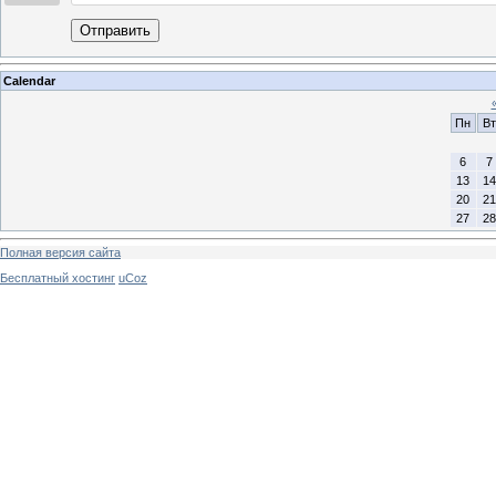
Отправить
Calendar
Пн
Вт
6
7
13
14
20
21
27
28
Полная версия сайта
Бесплатный хостинг
uCoz