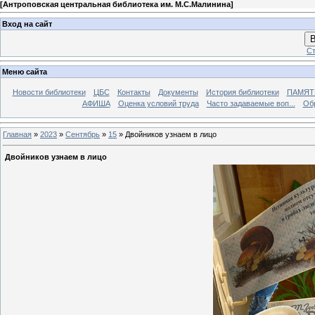
[
Антроповская центральная библиотека им. М.С.Малинина
]
Вход на сайт
В
Ст
Меню сайта
Новости библиотеки
ЦБС
Контакты
Документы
История библиотеки
ПАМЯТЬ
АФИША
Оценка условий труда
Часто задаваемые воп...
Об
Главная
»
2023
»
Сентябрь
»
15
» Двойников узнаем в лицо
Двойников узнаем в лицо