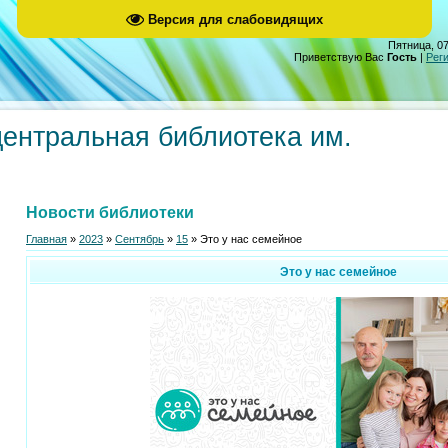
Версия для слабовидящих
Пятница, 07
Приветствую Вас
Гость
|
Рег
центральная библиотека им.
Новости библиотеки
Главная
»
2023
»
Сентябрь
»
15
» Это у нас семейное
Это у нас семейное