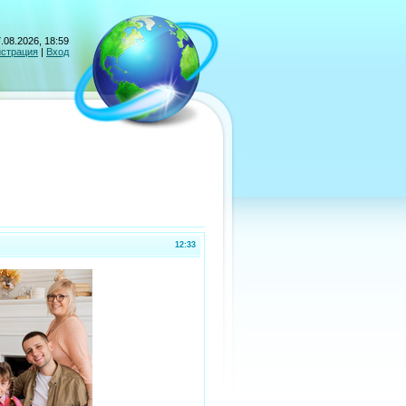
.08.2026, 18:59
истрация
|
Вход
12:33