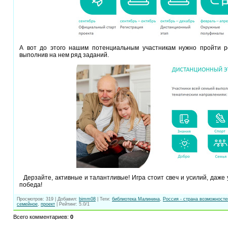
А вот до этого нашим потенциальным участникам нужно пройти р
выполнив на нем ряд заданий.
Дерзайте, активные и талантливые! Игра стоит свеч и усилий, даже 
победа!
Просмотров
:
319
|
Добавил
:
bimm08
|
Теги
:
библиотека Малинина
,
Россия - страна возможносте
семейное
,
проект
|
Рейтинг
:
5.0
/
1
Всего комментариев
:
0