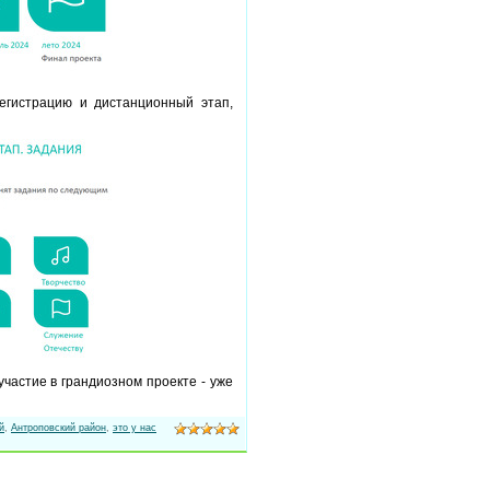
егистрацию и дистанционный этап,
участие в грандиозном проекте - уже
й
,
Антроповский район
,
это у нас