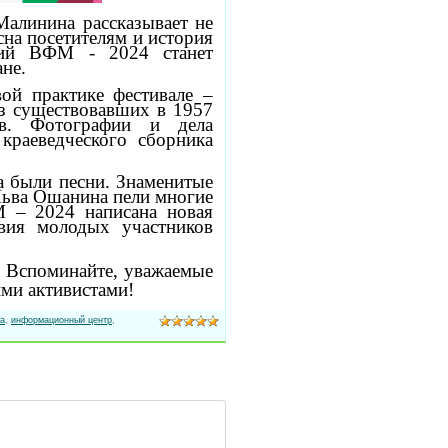
алинина рассказывает не
на посетителям и история
ский ВФМ - 2024
станет
не.
ой практике фестивале –
из существовавших в 1957
ов. Фотографии и дела
краеведческого сборника
 были песни. Знаменитые
Льва Ошанина пели многие
 – 2024 написана новая
твия молодых участников
. Вспоминайте, уважаемые
ими активистами!
а
,
информационный центр
,