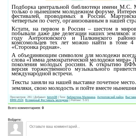
Подборка центральной библиотеки имени М.С. М
только о нынешнем молодежном форуме. Интерес
фестивалей, проводимых в России. Мартов
четвертым по счету, организованным в нашей стра
Кстати, на первом в России – шестом в миров
побывали даже две делегации наших земляков: 
году Антроповского и Палкинского район
комсомольцев тех лет можно найти в томе 4 
«Сторонка родная».
А объединяющим символом для молодежи всегда
слова «Гимна демократической молодежи мира» 
поколения молодых россиян. К открытию ВФМ
версия торжественного музыкального приветс
международной встречи.
Тексты заняли на нашей выставке почетное место
земляки, свою молодость и пойте вместе нынешн
Просмотров
:
261
|
Добавил
:
bimm08
|
Теги
:
библиотека Малинина
,
Антроповский район
,
Выставк
ВФМ-2024
,
Всемирный Фестиваль молодежи
|
Рейтинг
:
5.0
/
1
Всего комментариев
:
0
Войдите: