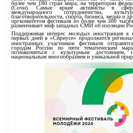
более чем 180 стран мира, на территории феде
(Сочи). Самые яркие активисты в сфере
международного сотрудничества, культ
благотворительности, спорта, бизнеса, медиа и 
оргкомитетом фестиваля из более чем 300 тысяч
развенчивает миф западных СМИ об изоляции Ро
Поддерживая интерес молодых иностранцев к 
первых дней в «Сириусе» продолжится регионал
иностранных участников фестиваля отправят
городам России по пяти тематическим мар
познакомиться с культурным достоянием, и
национальным многообразием и уникальной прир