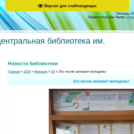
Версия для слабовидящих
Пятница, 07
Приветствую Вас
Гость
|
Рег
центральная библиотека им.
Новости библиотеки
Главная
»
2024
»
Февраль
»
29
» Эту песню запевает молодежь!
Эту песню запевает молодежь!