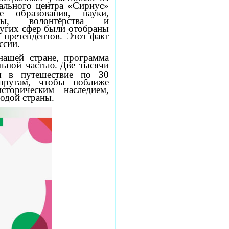
рального центра «Сириус»
 образования, науки,
уры, волонтёрства и
других сфер были отобраны
 претендентов. Этот факт
ссии.
нашей стране, программа
ьной частью.
Две тысячи
ся в путешествие по 30
шрутам, чтобы поближе
сторическим наследием,
одой страны.