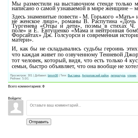
Мы разместили на выставочном стенде только м
написано о самой узнаваемой в мире женщине – м
Здесь знаменитые повести - М. Горького «Мать» 
не женское лицо», романы В. Распутина «Дочь 
Тургенева «Отцы и дети», поэмы в стихах Ч.
поле» и Е. Евтушенко «Мама и нейтронная бомб
Форсайтах» Дж. Голсуорси и современная истори
матери».
И, как бы не складывались судьбы героинь этих
что каждая живет по озвученному Тенневой Джор
тот человек, который, видя, что есть только 4 ку
семьи, быстро объявляет, что она вообще не хоте
Просмотров
:
301
|
Добавил
:
bimm08
|
Теги
:
Выставка
,
Антроповский район
,
литература
,
чтение
,
Рейтинг
:
5.0
/
1
Всего комментариев
:
0
Войдите:
Отправить