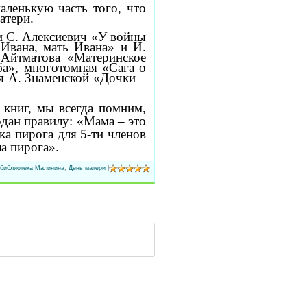
аленькую часть того, что
атери.
и С. Алексиевич «У войны
Ивана, мать Ивана» и И.
 Айтматова «Материнское
а», многотомная «Сага о
я А. Знаменской «Дочки –
 книг, мы всегда помним,
дан правилу: «Мама – это
ска пирога для 5-ти членов
ла пирога».
библиотека Малинина
,
День матери
|