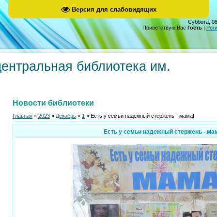
Версия для слабовидящих
Суббота, 08
Приветствую Вас
Гость
|
Рег
центральная библиотека им.
Новости библиотеки
Главная
»
2023
»
Декабрь
»
1
» Есть у семьи надежный стержень - мама!
Есть у семьи надежный стержень - ма