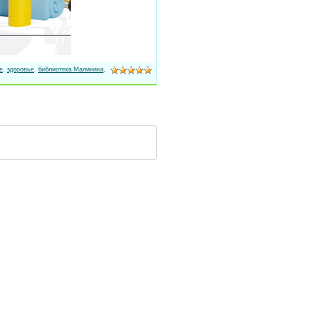
е
,
здоровье
,
библиотека Малинина
,