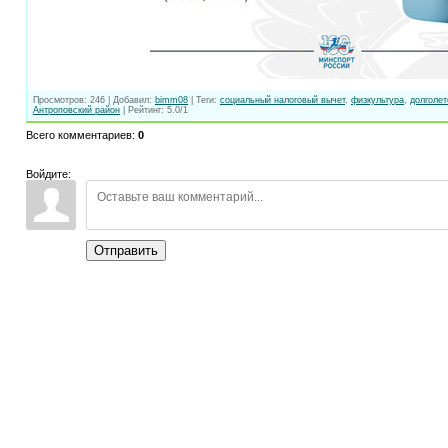
Просмотров
:
246
|
Добавил
:
bimm08
|
Теги
:
социальный налоговый вычет
,
физкультура
,
долголет
Антроповский район
|
Рейтинг
:
5.0
/
1
Всего комментариев
:
0
Войдите:
Отправить