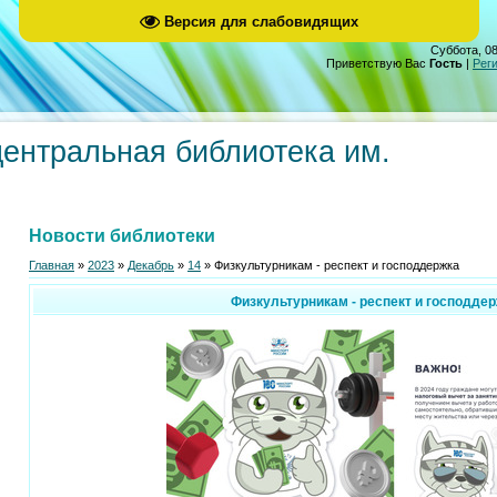
Версия для слабовидящих
Суббота, 08
Приветствую Вас
Гость
|
Рег
центральная библиотека им.
Новости библиотеки
Главная
»
2023
»
Декабрь
»
14
» Физкультурникам - респект и господдержка
Физкультурникам - респект и господде