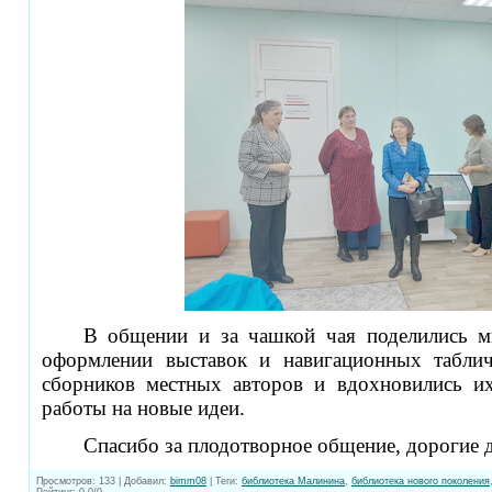
В общении и за чашкой чая поделились м
оформлении выставок и навигационных таблич
сборников местных авторов и вдохновились и
работы на новые идеи.
Спасибо за плодотворное общение, дорогие 
Просмотров
:
133
|
Добавил
:
bimm08
|
Теги
:
библиотека Малинина
,
библиотека нового поколения