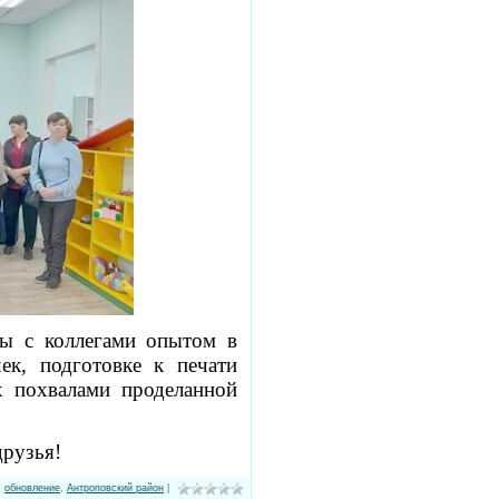
ы с коллегами опытом в
ек, подготовке к печати
х похвалами проделанной
друзья!
,
обновление
,
Антроповский район
|